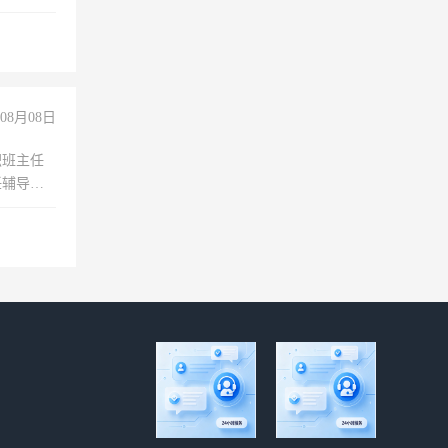
08月08日
职班主任
任辅导教
工作