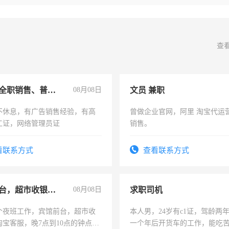
查
兼职或全职销售、普工、维修
08月08日
文员 兼职
不休息，有广告销售经验，有高
曾做企业官网，阿里 淘宝代运
工证，网络管理员证
销售。
看联系方式
查看联系方式
宾馆前台，超市收银员，淘宝客服
08月08日
求职司机
个夜班工作，宾馆前台，超市收
本人男，24岁有c1证，驾龄两
淘宝客服，晚7点到10点的钟点
一个年后开货车的工作，能吃