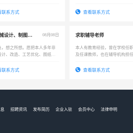
烦看到的老板加我微信聊，手机
加班。
信
看联系方式
查看联系方式
兼职机械设计、制图、设备改造
08月08日
求职辅导老师
急，想之所想。愿把本人多年非
本人有教育经验，曾在学校任
设计、改造、工艺优化、图纸制
及任课教师，也在辅导机构担
解的经验与您分享。 真诚合作，
师，求周一至周五辅导老师的
识之士，共享未来。
看联系方式
查看联系方式
信息
招聘资讯
发布简历
企业入驻
会员中心
法律申明
们