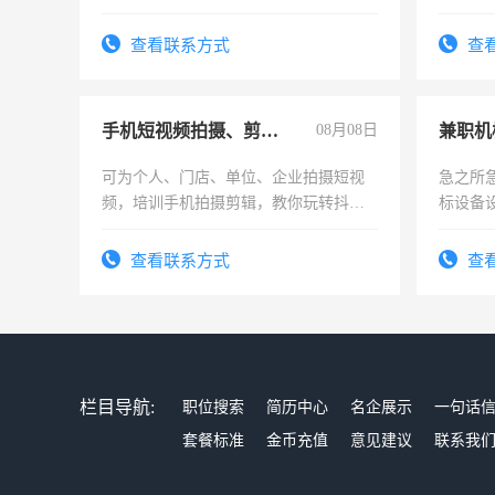
实，需求稳定工作一份，保险不干
工，麻
号同微
查看联系方式
查
手机短视频拍摄、剪辑、抖音快手
08月08日
可为个人、门店、单位、企业拍摄短视
急之所
频，培训手机拍摄剪辑，教你玩转抖音
标设备
可为个人、门店、单位、企业拍摄短视
作和分
频，培训手机拍摄剪辑，教你玩转抖
结识有
查看联系方式
查
音！你也可以成为拍摄达人！你也可以
成为拍摄达人！
栏目导航:
职位搜索
简历中心
名企展示
一句话
套餐标准
金币充值
意见建议
联系我