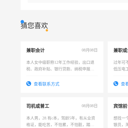
猜您喜欢
兼职会计
08月08日
本人女中级职称12年工作经验，出口退
过年可
税、政府补贴、银行贷款、纳税申报、
低压电
为各类公司策划，设建新账，理乱账业
务，财务咨询等业务。欲求兼职会计工
查看联系方式
查
作
司机或普工
08月08日
本人男，28.有c本，驾龄5年，有从业资
想找一
格证，能吃苦，不怕累，不怕脏，踏
银员，