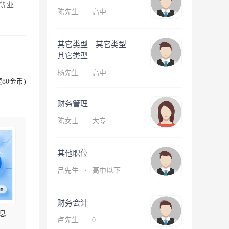
等业
陈先生
·
高中
其它类型 其它类型
其它类型
杨先生
·
高中
80金币)
财务管理
陈女士
·
大专
其他职位
吕先生
·
高中以下
财务会计
息
卢先生
·
0