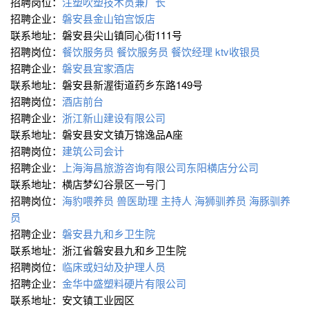
招聘岗位：
注塑吹塑技术员兼厂长
招聘企业：
磐安县金山铂宫饭店
联系地址：磐安县尖山镇同心街111号
招聘岗位：
餐饮服务员
餐饮服务员
餐饮经理
ktv收银员
招聘企业：
磐安县宜家酒店
联系地址：磐安县新渥街道药乡东路149号
招聘岗位：
酒店前台
招聘企业：
浙江新山建设有限公司
联系地址：磐安县安文镇万锦逸品A座
招聘岗位：
建筑公司会计
招聘企业：
上海海昌旅游咨询有限公司东阳横店分公司
联系地址：横店梦幻谷景区一号门
招聘岗位：
海豹喂养员
兽医助理
主持人
海狮驯养员
海豚驯养
员
招聘企业：
磐安县九和乡卫生院
联系地址：浙江省磐安县九和乡卫生院
招聘岗位：
临床或妇幼及护理人员
招聘企业：
金华中盛塑料硬片有限公司
联系地址：安文镇工业园区