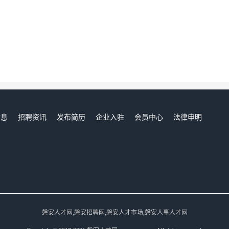
信息
招聘资讯
发布简历
企业入驻
会员中心
法律申明
们
磐安人才网,磐安招聘网,磐安人才市场,磐安人事人才网